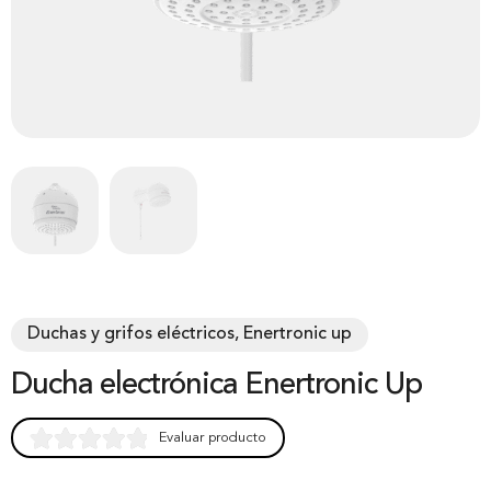
Duchas y grifos eléctricos, Enertronic up
Ducha electrónica Enertronic Up
Evaluar producto
Rated
0
0.00