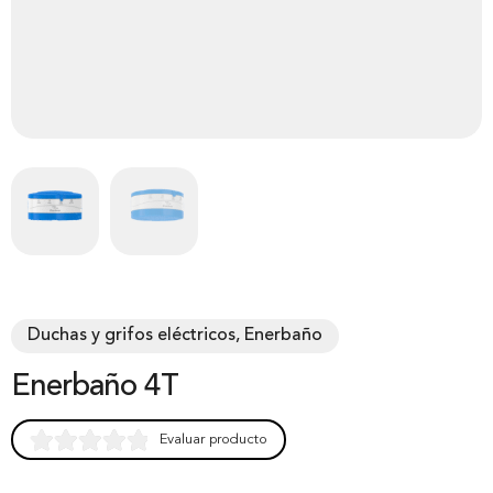
Duchas y grifos eléctricos, Enerbaño
Enerbaño 4T
Evaluar producto
Rated
0
0.00