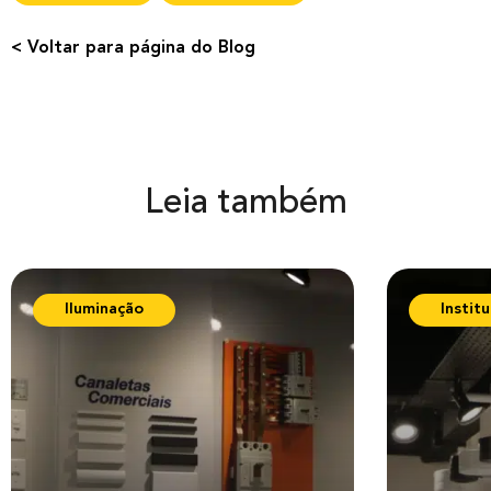
< Voltar para página do Blog
Leia também
Iluminação
Institu