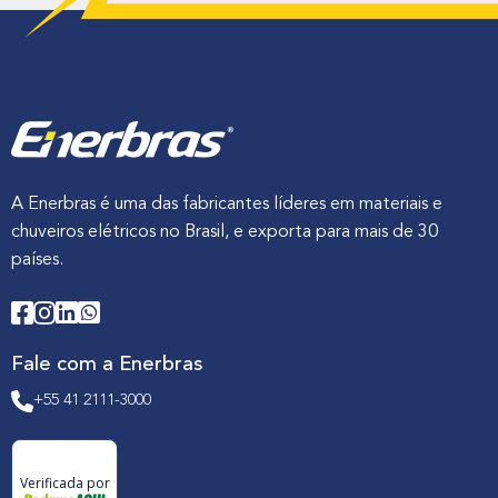
m
e
n
t
o
e
A
p
l
i
c
A Enerbras é uma das fabricantes líderes em materiais e
a
ç
chuveiros elétricos no Brasil, e exporta para mais de 30
õ
países.
e
s
Fale com a Enerbras
+55 41 2111-3000
Verificada por