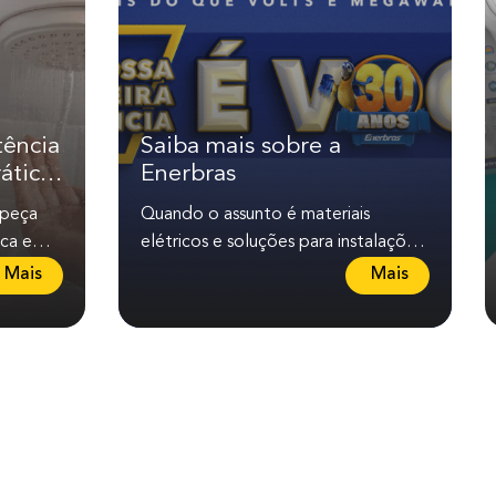
tência
Saiba mais sobre a
ático
Enerbras
 peça
Quando o assunto é materiais
ica em
elétricos e soluções para instalações,
Quando
lojistas e consumidores precisam de
L
L
Mais
Mais
produtos que...
e
e
i
i
a
a
m
m
a
a
i
i
s
s
s
s