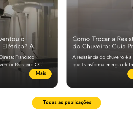
ventou o
Como Trocar a Resis
 Elétrico? A
do Chuveiro: Guia Pr
Brasileira que
e Seguro
ireta: Francisco
A resistência do chuveiro é a
o Mundo
entor Brasileiro O
que transforma energia elétr
trico foi inventado pelo
calor para aquecer a água. 
L
Mais
asileiro...
ela apresenta...
e
i
a
Todas as publicações
m
a
i
s
s