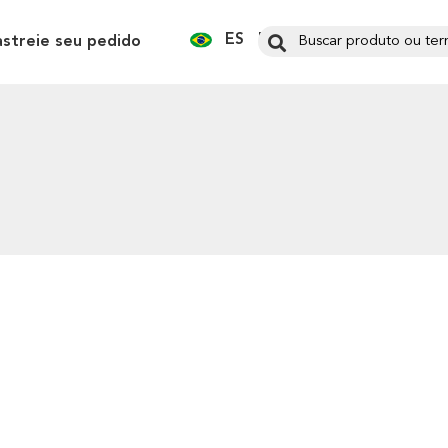
ES
EN
astreie seu pedido