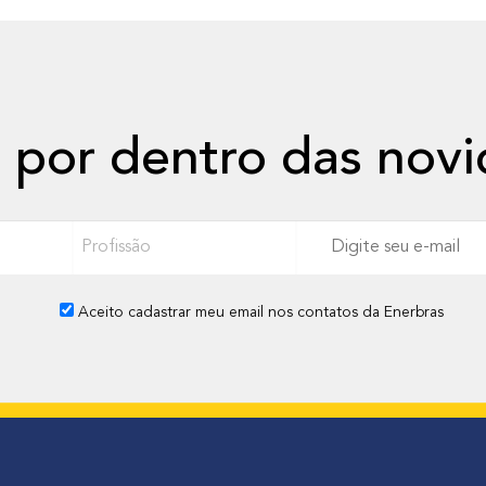
o
b
r
e
Q
 por dentro das nov
u
e
m
P
i
r
n
o
v
Aceito cadastrar meu email nos contatos da Enerbras
f
e
i
n
s
t
s
o
ã
u
o
o