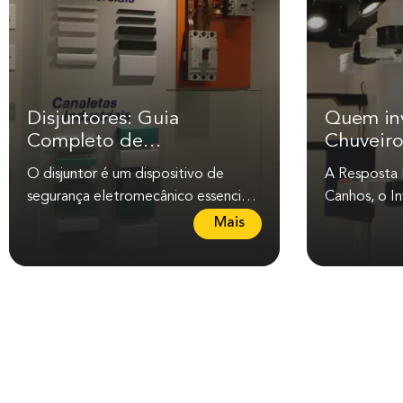
Disjuntores: Guia
Quem in
Completo de
Chuveiro
Conhecimento e
História 
O disjuntor é um dispositivo de
A Resposta D
Aplicações
Mudou 
segurança eletromecânico essencial
Canhos, o Inv
para proteger instalações elétricas
chuveiro elé
L
Mais
contra sobrecargas e...
engenheiro br
e
i
a
m
a
i
s
s