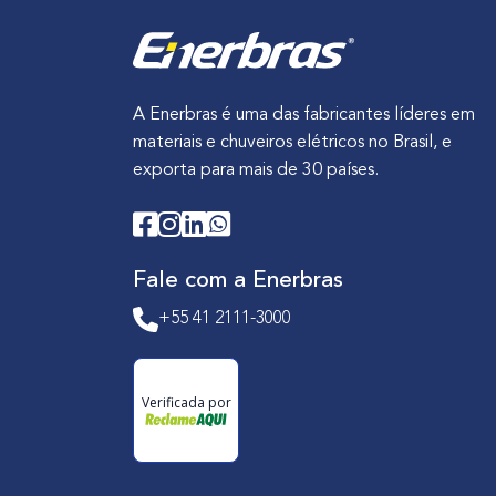
u
i
a
C
o
A Enerbras é uma das fabricantes líderes em
m
materiais e chuveiros elétricos no Brasil, e
p
exporta para mais de 30 países.
l
e
t
Fale com a Enerbras
o
d
+55 41 2111-3000
e
C
o
Verificada por
n
h
e