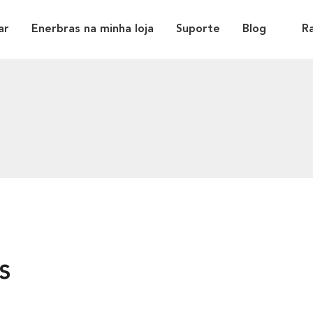
ar
Enerbras na minha loja
Suporte
Blog
R
s