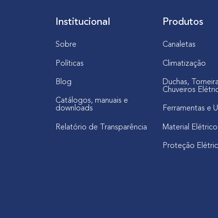
C
h
Institucional
Produtos
u
v
Sobre
Canaletas
e
i
Políticas
Climatização
r
Blog
Duchas, Torneir
o
Chuveiros Elétri
E
Catálogos, manuais e
downloads
Ferramentas e U
l
é
Relatório de Transparência
Material Elétrico
t
Proteção Elétri
r
i
c
o
?
A