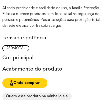
Rated
0
0.00
out of 0
Aliando praticidade e facilidade de uso, a família Proteção
Elétrica oferece produtos com foco total na segurança de
based on
pessoas e patrimônios. Possui soluções para proteção total
customer
da rede elétrica contra sobrecargas.
rating
Tensão e potência
230/400V~
Cor principal
Acabamento do produto
Onde comprar
Quero esse produto na minha loja >