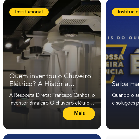
Institucional
Instituci
Quem inventou o Chuveiro
Elétrico? A História
Saiba ma
Brasileira que Mudou o
A Resposta Direta: Francisco Canhos, o
Quando o ass
Mundo
Inventor Brasileiro O chuveiro elétrico
e soluções pa
foi inventado pelo engenheiro
consumidore
Mais
L
brasileiro...
que...
e
i
a