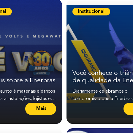
onal
Institucional
Você conhece o triâ
is sobre a Enerbras
de qualidade da Ene
unto é materiais elétricos
Diariamente celebramos o
ra instalações, lojistas e
compromisso que a Enerbra
s precisam de produtos
há décadas: entregar produt
Mais
L
soluções elétricas de...
e
i
a