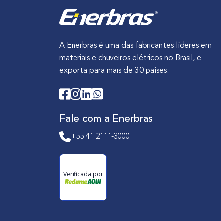
l
ê
C
e
n
E
i
c
B
r
i
A Enerbras é uma das fabricantes líderes em
E
a
a
materiais e chuveiros elétricos no Brasil, e
O
q
S
exporta para mais de 30 países.
P
u
a
R
e
l
Ê
M
a
M
u
r
Fale com a Enerbras
I
d
i
O
+55 41 2111-3000
o
a
D
u
l
E
o
M
Verificada por
M
E
u
L
n
H
d
O