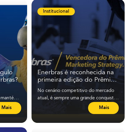
Institucional
ngulo
Enerbras é reconhecida na
rbras?
primeira edição do Prêmio
Marketing Strategy da
No cenário competitivo do mercado
Fundação Brasileira de
s mantém
atual, é sempre uma grande conquista
Marketing
os e
ser reconhecido pelo trabalho
Mais
Mais
L
L
realizado e pela...
e
e
i
i
a
a