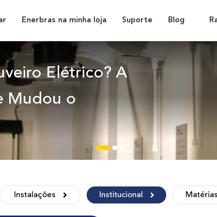
ar
Enerbras na minha loja
Suporte
Blog
R
veiro Elétrico? A
que Mudou o
Instalações
Institucional
Matéria