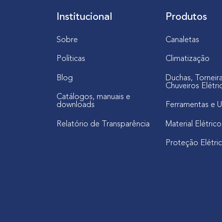
ç
Institucional
Produtos
ã
o
Sobre
Canaletas
I
S
Políticas
Climatização
O
Blog
Duchas, Torneir
9
Chuveiros Elétri
0
Catálogos, manuais e
downloads
Ferramentas e U
0
1
Relatório de Transparência
Material Elétrico
:
2
Proteção Elétri
0
1
5