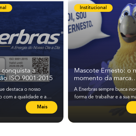
m
onal
Institucional
a
i
s
s
o
b
r
e
 conquista a
Mascote Ernesto: o 
S
ação ISO 9001:2015
momento da marca
a
Enerbras
e destaca o nosso
A Enerbras sempre busca ino
i
 com a qualidade e a
forma de trabalhar e a sua m
b
ação baseada nesse propósito
a
Mais
L
ue a...
m
e
a
i
i
a
s