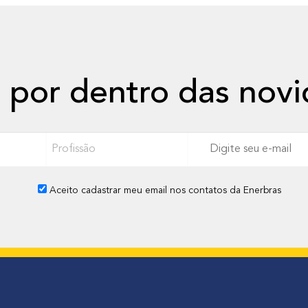
o
n
q
u
i
 por dentro das nov
s
t
a
P
a
r
c
o
e
Aceito cadastrar meu email nos contatos da Enerbras
f
r
i
t
s
i
s
f
ã
i
o
c
a