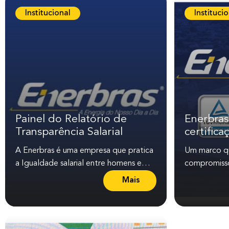
m
Institucional
Instituci
a
i
s
s
o
b
r
e
Painel do Relatório de
Enerbras
Q
Transparência Salarial
certific
u
A Enerbras é uma empresa que pratica
Um marco qu
e
a Igualdade salarial entre homens e
compromisso
m
mulheres, aplicando nossa política de
excelência. É com grande orgulho que
i
Mais
L
cargos e...
anunciamos q
n
e
v
i
e
a
n