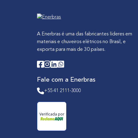
r
a
c
o
A Enerbras é uma das fabricantes líderes em
m
materiais e chuveiros elétricos no Brasil, e
c
exporta para mais de 30 países.
o
n
e
c
Fale com a Enerbras
t
+55 41 2111-3000
i
v
i
Verificada por
d
a
d