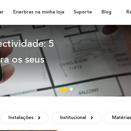
ar
Enerbras na minha loja
Suporte
Blog
R
ctividade: 5
ra os seus
Instalações
Institucional
Matéria