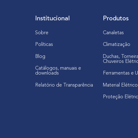
n
a
Institucional
Produtos
a
r
Sobre
Canaletas
q
Políticas
Climatização
u
i
Blog
Duchas, Torneir
t
Chuveiros Elétri
Catálogos, manuais e
e
downloads
Ferramentas e U
t
u
Relatório de Transparência
Material Elétrico
r
Proteção Elétri
a
:
c
o
n