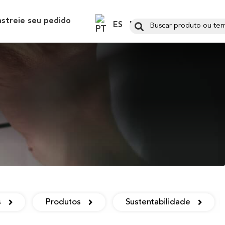
astreie seu pedido
ES
EN
s
Produtos
Sustentabilidade