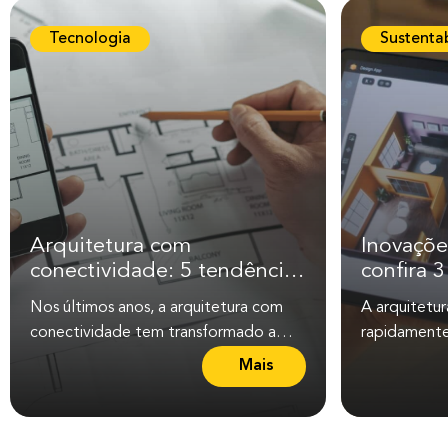
Tecnologia
Sustenta
Arquitetura com
Inovaçõe
conectividade: 5 tendências
confira 
e dicas para os seus
Nos últimos anos, a arquitetura com
A arquitetu
projetos
conectividade tem transformado a
rapidamente
maneira como os projetos são
tendências 
Mais
L
desenvolvidos e executados....
não apenas a
e
i
a