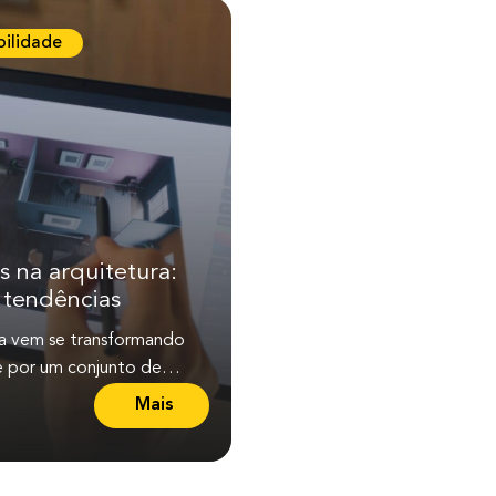
bilidade
s na arquitetura:
3 tendências
ra vem se transformando
 por um conjunto de
e inovações que moldam
Mais
L
 estética,...
e
i
a