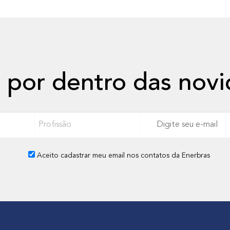
m
a
i
s
s
o
 por dentro das nov
b
r
e
P
I
r
n
o
o
Aceito cadastrar meu email nos contatos da Enerbras
f
v
i
a
s
ç
s
õ
ã
e
o
s