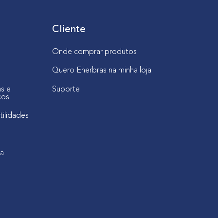
Cliente
Onde comprar produtos
Quero Enerbras na minha loja
as e
Suporte
cos
tilidades
ca