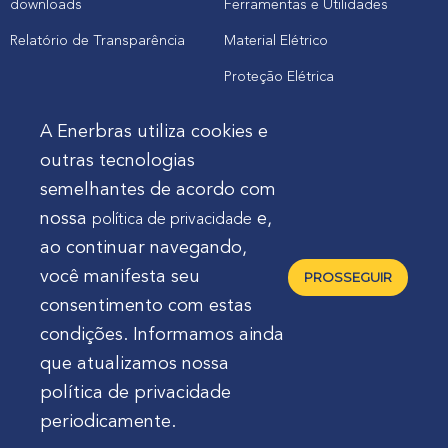
downloads
Ferramentas e Utilidades
Relatório de Transparência
Material Elétrico
Proteção Elétrica
A Enerbras utiliza cookies e
Cliente
outras tecnologias
semelhantes de acordo com
Onde comprar produtos
nossa
e,
política de privacidade
Quero Enerbras na minha loja
ao continuar navegando,
Suporte
você manifesta seu
PROSSEGUIR
consentimento com estas
condições. Informamos ainda
que atualizamos nossa
política de privacidade
Enerbras Materiais Elétricos Ltda.
Rua Agostinho
periodicamente.
Mocelin, nº 81, Ferrari | CEP 83606-310 | Campo Largo -
Paraná - Brasil 🇧🇷