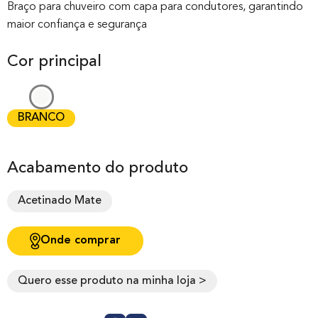
como
5.00
de
Braço para chuveiro com capa para condutores, garantindo
maior confiança e segurança
5, com
baseado em
Cor principal
avaliação de
cliente
BRANCO
Acabamento do produto
Acetinado Mate
Onde comprar
Quero esse produto na minha loja >