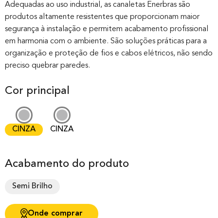
out of 0
Adequadas ao uso industrial, as canaletas Enerbras são
produtos altamente resistentes que proporcionam maior
based on
segurança à instalação e permitem acabamento profissional
customer
em harmonia com o ambiente. São soluções práticas para a
rating
organização e proteção de fios e cabos elétricos, não sendo
preciso quebrar paredes.
Cor principal
CINZA
CINZA
Acabamento do produto
Semi Brilho
Onde comprar