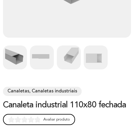
Canaletas, Canaletas industriais
Canaleta industrial 110x80 fechada
Avaliar produto
Rated
0
0.00