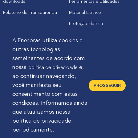
downloads
Ferramentas e Utilidades
Relatório de Transparência
Material Elétrico
Proteção Elétrica
A Enerbras utiliza cookies e
Cliente
outras tecnologias
semelhantes de acordo com
Onde comprar produtos
nossa
e,
política de privacidade
Quero Enerbras na minha loja
ao continuar navegando,
Suporte
você manifesta seu
PROSSEGUIR
consentimento com estas
condições. Informamos ainda
que atualizamos nossa
política de privacidade
Enerbras Materiais Elétricos Ltda.
Rua Agostinho
periodicamente.
Mocelin, nº 81, Ferrari | CEP 83606-310 | Campo Largo -
Paraná - Brasil 🇧🇷