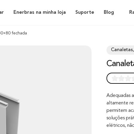
ar
Enerbras na minha loja
Suporte
Blog
R
 30×80 fechada
Canaletas,
Canale
Rated
0
0.0
out of 0
Adequadas ao
altamente re
based on
permitem ac
customer
soluções prá
rating
elétricos, n