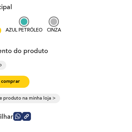
ipal
AZUL PETRÓLEO
CINZA
nto do produto
o
 comprar
e produto na minha loja >
lhar