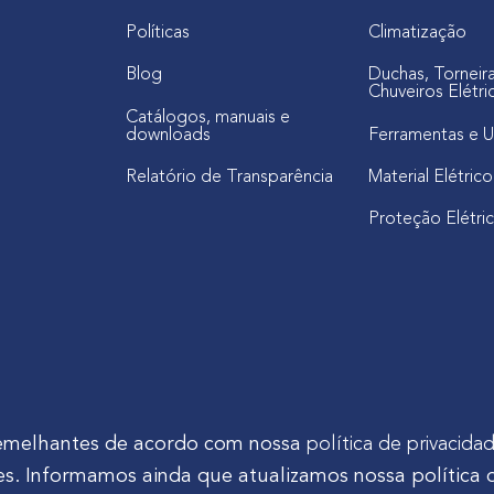
Políticas
Climatização
Blog
Duchas, Torneir
Chuveiros Elétri
Catálogos, manuais e
downloads
Ferramentas e U
Relatório de Transparência
Material Elétrico
Proteção Elétri
s semelhantes de acordo com nossa
política de privacida
s. Informamos ainda que atualizamos nossa política 
tinho Mocelin, nº 81, Ferrari | CEP 83606-310 | Campo Largo - Pa