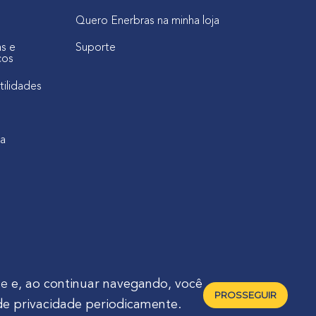
Quero Enerbras na minha loja
as e
Suporte
cos
tilidades
ca
de
e, ao continuar navegando, você
PROSSEGUIR
de privacidade periodicamente.
raná - Brasil 🇧🇷