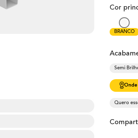
Cor princ
BRANCO
Acabame
Semi Brilh
Onde
Quero ess
Comparti