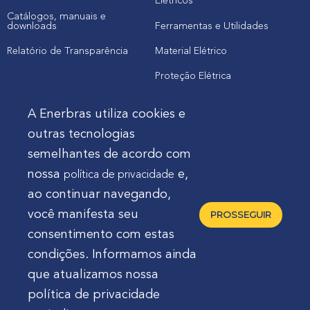
Elétricos
Catálogos, manuais e
downloads
Ferramentas e Utilidades
Relatório de Transparência
Material Elétrico
Proteção Elétrica
A Enerbras utiliza cookies e
Cliente
outras tecnologias
semelhantes de acordo com
Onde comprar produtos
nossa
e,
política de privacidade
Quero Enerbras na minha loja
ao continuar navegando,
Suporte
você manifesta seu
PROSSEGUIR
consentimento com estas
condições. Informamos ainda
que atualizamos nossa
política de privacidade
Enerbras Materiais Elétricos Ltda.
Rua Agostinho