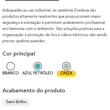
Rated
0
0.00
out of 0
Adequadas ao uso industrial, as canaletas Enerbras são
produtos altamente resistentes que proporcionam maior
based on
segurança à instalação e permitem acabamento profissional
customer
em harmonia com o ambiente. São soluções práticas para a
rating
organização e proteção de fios e cabos elétricos, não sendo
preciso quebrar paredes.
Cor principal
BRANCO
AZUL PETRÓLEO
CINZA
Acabamento do produto
Semi Brilho