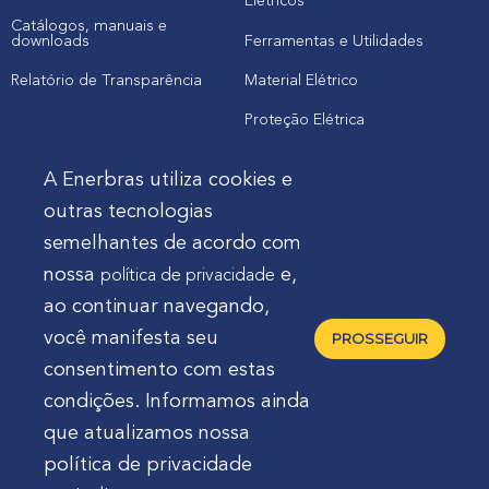
Elétricos
Catálogos, manuais e
downloads
Ferramentas e Utilidades
Relatório de Transparência
Material Elétrico
Proteção Elétrica
A Enerbras utiliza cookies e
Cliente
outras tecnologias
semelhantes de acordo com
Onde comprar produtos
nossa
e,
política de privacidade
Quero Enerbras na minha loja
ao continuar navegando,
Suporte
você manifesta seu
PROSSEGUIR
consentimento com estas
condições. Informamos ainda
que atualizamos nossa
política de privacidade
Enerbras Materiais Elétricos Ltda.
Rua Agostinho