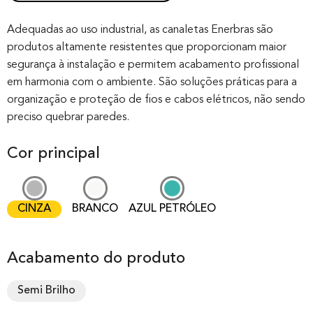
Rated
0
0.00
out of 0
Adequadas ao uso industrial, as canaletas Enerbras são
produtos altamente resistentes que proporcionam maior
based on
segurança à instalação e permitem acabamento profissional
customer
em harmonia com o ambiente. São soluções práticas para a
rating
organização e proteção de fios e cabos elétricos, não sendo
preciso quebrar paredes.
Cor principal
CINZA
BRANCO
AZUL PETRÓLEO
Acabamento do produto
Semi Brilho