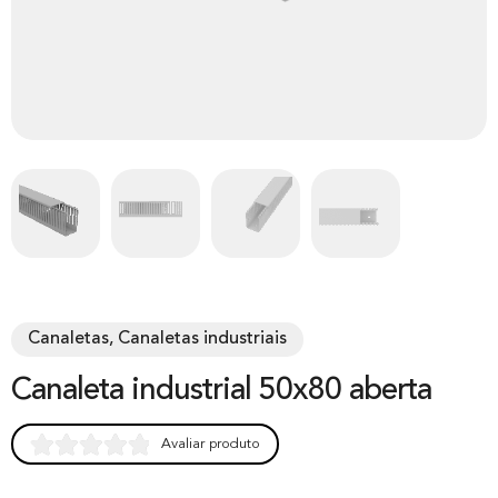
Canaletas, Canaletas industriais
Canaleta industrial 50x80 aberta
Avaliar produto
Rated
0
0.00