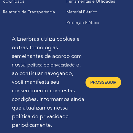
downloads
Ferramentas e Utilidades
Relatório de Transparência
Material Elétrico
Proteção Elétrica
A Enerbras utiliza cookies e
Cliente
outras tecnologias
semelhantes de acordo com
Onde comprar produtos
nossa
e,
política de privacidade
Quero Enerbras na minha loja
ao continuar navegando,
Suporte
você manifesta seu
PROSSEGUIR
consentimento com estas
condições. Informamos ainda
que atualizamos nossa
política de privacidade
Enerbras Materiais Elétricos Ltda.
Rua Agostinho
periodicamente.
Mocelin, nº 81, Ferrari | CEP 83606-310 | Campo Largo -
Paraná - Brasil 🇧🇷