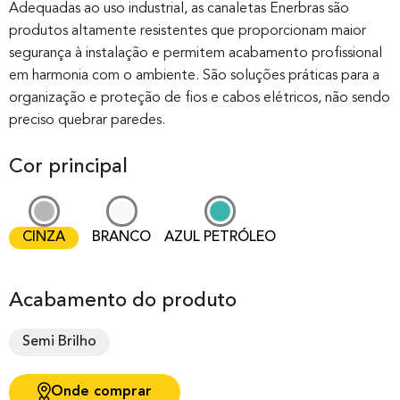
out of 0
Adequadas ao uso industrial, as canaletas Enerbras são
produtos altamente resistentes que proporcionam maior
based on
segurança à instalação e permitem acabamento profissional
customer
em harmonia com o ambiente. São soluções práticas para a
rating
organização e proteção de fios e cabos elétricos, não sendo
preciso quebrar paredes.
Cor principal
CINZA
BRANCO
AZUL PETRÓLEO
Acabamento do produto
Semi Brilho
Onde comprar