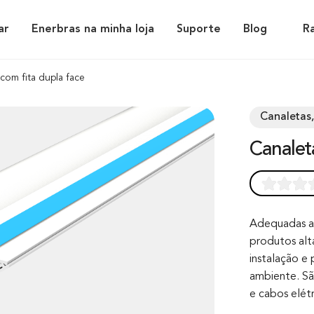
ar
Enerbras na minha loja
Suporte
Blog
R
 com fita dupla face
Canaletas,
Canale
Rated
0
0.0
out of 0
Adequadas ao
produtos alt
based on
instalação e
customer
ambiente. Sã
rating
e cabos elét