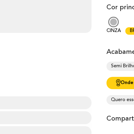
Cor princ
CINZA
B
Acabame
Semi Brilh
Onde
Quero ess
Comparti