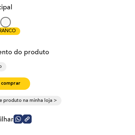
ipal
RANCO
nto do produto
o
 comprar
e produto na minha loja >
lhar