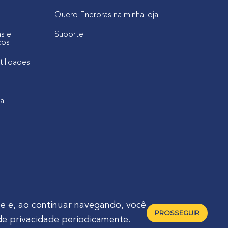
Quero Enerbras na minha loja
as e
Suporte
cos
tilidades
ca
de
e, ao continuar navegando, você
PROSSEGUIR
de privacidade periodicamente.
raná - Brasil 🇧🇷