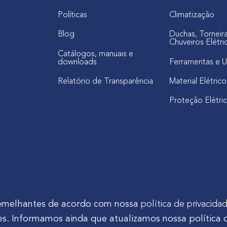
Políticas
Climatização
Blog
Duchas, Torneir
Chuveiros Elétri
Catálogos, manuais e
downloads
Ferramentas e U
Relatório de Transparência
Material Elétrico
Proteção Elétri
s semelhantes de acordo com nossa
política de privacida
s. Informamos ainda que atualizamos nossa política 
tinho Mocelin, nº 81, Ferrari | CEP 83606-310 | Campo Largo - Pa