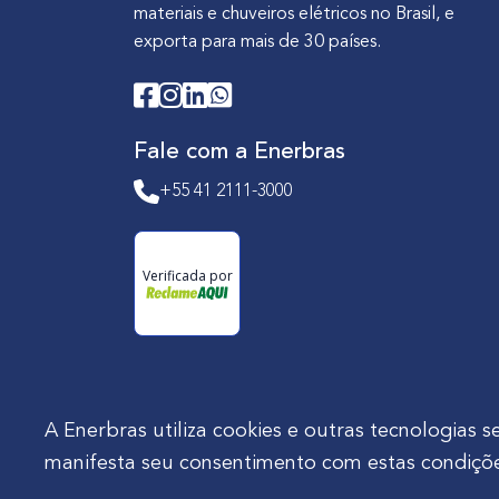
materiais e chuveiros elétricos no Brasil, e
exporta para mais de 30 países.
Fale com a Enerbras
+55 41 2111-3000
Verificada por
A Enerbras utiliza cookies e outras tecnologia
manifesta seu consentimento com estas condiçõe
Enerbras Materiais Elétricos Ltda.
Rua Agos