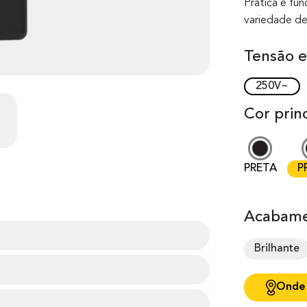
Prática e fu
variedade de
Tensão e
250V~
Cor princ
PRETA
P
Acabame
Brilhante
Onde