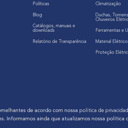
Políticas
Climatização
Blog
Duchas, Torneir
Chuveiros Elétri
Catálogos, manuais e
downloads
Ferramentas e U
Relatório de Transparência
Material Elétrico
Proteção Elétri
s semelhantes de acordo com nossa
política de privacida
s. Informamos ainda que atualizamos nossa política 
tinho Mocelin, nº 81, Ferrari | CEP 83606-310 | Campo Largo - Pa