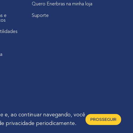
Quero Enerbras na minha loja
as e
Suporte
cos
tilidades
ca
de
e, ao continuar navegando, você
PROSSEGUIR
de privacidade periodicamente.
raná - Brasil 🇧🇷