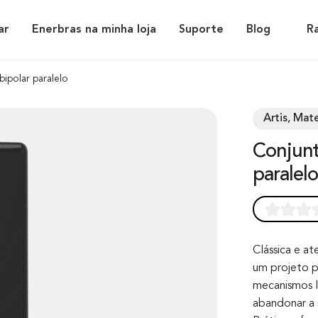
ar
Enerbras na minha loja
Suporte
Blog
R
bipolar paralelo
Artis, Mate
Conjunto interruptor 1 tecla bipolar
paralelo
Rated
0
0.0
out of 0
Clássica e at
um projeto p
based on
mecanismos 
customer
abandonar a 
rating