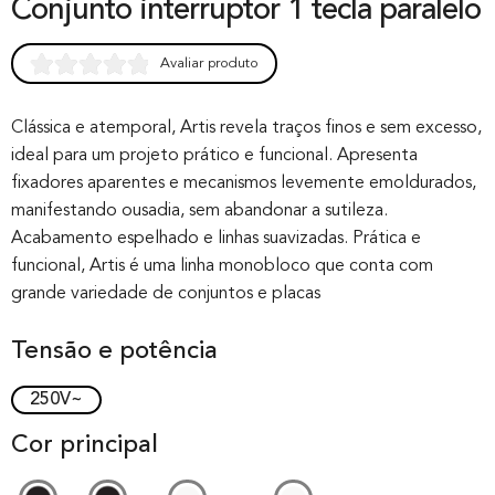
Conjunto interruptor 1 tecla paralelo
Avaliar produto
Rated
0
0.00
out of 0
Clássica e atemporal, Artis revela traços finos e sem excesso,
ideal para um projeto prático e funcional. Apresenta
based on
fixadores aparentes e mecanismos levemente emoldurados,
customer
manifestando ousadia, sem abandonar a sutileza.
rating
Acabamento espelhado e linhas suavizadas. Prática e
funcional, Artis é uma linha monobloco que conta com
grande variedade de conjuntos e placas
Tensão e potência
250V~
Cor principal