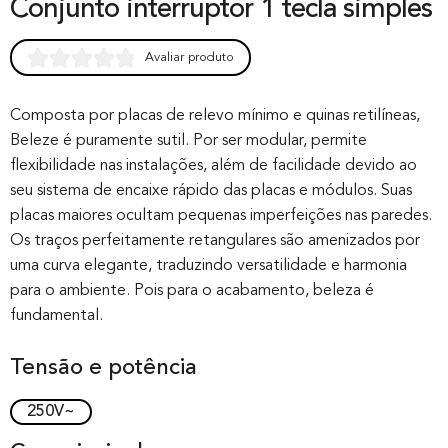
Conjunto interruptor 1 tecla simples
Avaliar produto
Rated
0
0.00
out of 0
Composta por placas de relevo mínimo e quinas retilíneas,
Beleze é puramente sutil. Por ser modular, permite
based on
flexibilidade nas instalações, além de facilidade devido ao
customer
seu sistema de encaixe rápido das placas e módulos. Suas
rating
placas maiores ocultam pequenas imperfeições nas paredes.
Os traços perfeitamente retangulares são amenizados por
uma curva elegante, traduzindo versatilidade e harmonia
para o ambiente. Pois para o acabamento, beleza é
fundamental.
Tensão e potência
250V~