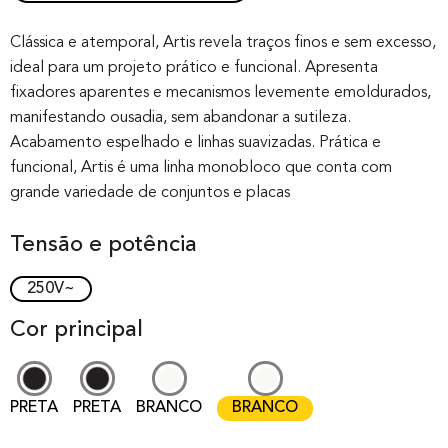
Rated
0
0.00
out of 0
Clássica e atemporal, Artis revela traços finos e sem excesso,
ideal para um projeto prático e funcional. Apresenta
based on
fixadores aparentes e mecanismos levemente emoldurados,
customer
manifestando ousadia, sem abandonar a sutileza.
rating
Acabamento espelhado e linhas suavizadas. Prática e
funcional, Artis é uma linha monobloco que conta com
grande variedade de conjuntos e placas
Tensão e potência
250V~
Cor principal
PRETA
PRETA
BRANCO
BRANCO