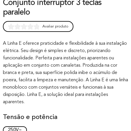
Conjunto interruptor 3 teclas
paralelo
Avaliar produto
Rated
0
0.00
out of 0
A Linha E oferece praticidade e flexibilidade à sua instalação
elétrica. Seu design é simples e discreto, priorizando
based on
funcionalidade. Perfeita para instalações aparentes ou
customer
aplicação em conjunto com canaletas. Produzida na cor
rating
branca e preta, sua superfície polida inibe o acúmulo de
poeira, facilita a limpeza e manutenção. A Linha E é uma linha
monobloco com conjuntos versáteis e funcionais à sua
disposição. Linha E, a solução ideal para instalações
aparentes.
Tensão e potência
250V~