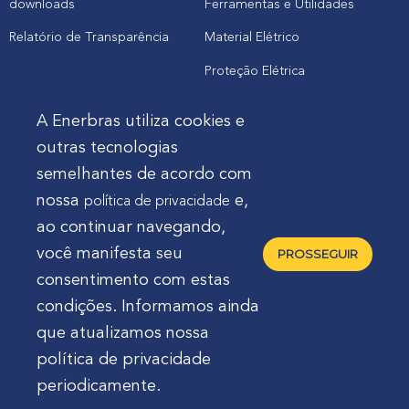
downloads
Ferramentas e Utilidades
Relatório de Transparência
Material Elétrico
Proteção Elétrica
A Enerbras utiliza cookies e
Cliente
outras tecnologias
semelhantes de acordo com
Onde comprar produtos
nossa
e,
política de privacidade
Quero Enerbras na minha loja
ao continuar navegando,
Suporte
você manifesta seu
PROSSEGUIR
consentimento com estas
condições. Informamos ainda
que atualizamos nossa
política de privacidade
Enerbras Materiais Elétricos Ltda.
Rua Agostinho
periodicamente.
Mocelin, nº 81, Ferrari | CEP 83606-310 | Campo Largo -
Paraná - Brasil 🇧🇷