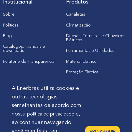
Institucional
Produtos
Sobre
Canaletas
Políticas
Climatização
Blog
Duchas, Torneiras e Chuveiros
Elétricos
Catálogos, manuais e
downloads
Ferramentas e Utilidades
Relatório de Transparência
Material Elétrico
Proteção Elétrica
A Enerbras utiliza cookies e
Cliente
outras tecnologias
semelhantes de acordo com
Onde comprar produtos
nossa
e,
política de privacidade
Quero Enerbras na minha loja
ao continuar navegando,
Suporte
você manifesta seu
PROSSEGUIR