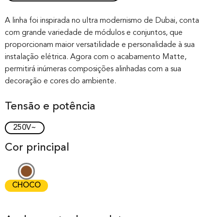
Rated
0
0.00
out of 0
A linha foi inspirada no ultra modernismo de Dubai, conta
com grande variedade de módulos e conjuntos, que
based on
proporcionam maior versatilidade e personalidade à sua
customer
instalação elétrica. Agora com o acabamento Matte,
rating
permitirá inúmeras composições alinhadas com a sua
decoração e cores do ambiente.
Tensão e potência
250V~
Cor principal
CHOCO