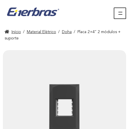
Início
/
Material Elétrico
/
Doha
/
Placa 2×4″ 2 módulos +
suporte