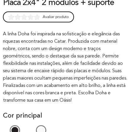
Placa 2x4" 2 módulos + suporte
Avaliar produto
Rated
0
0.00
out of 0
A linha Doha foi inspirada na sofisticação e elegância das
riquezas encontradas no Catar. Produzida com material
based on
nobre, conta com um design moderno e traços
customer
geométricos, sendo o destaque da sua parede. Permite
rating
flexibilidade nas instalações, além de facilidade devido ao
seu sistema de encaixe rápido das placas e módulos. Suas
placas maiores ocultam pequenas imperfeições nas paredes.
Finalizadas com um acabamento em alto brilho, a linha está
disponível nas cores branca e preta. Escolha Doha e
transforme sua casa em um Oásis!
Cor principal