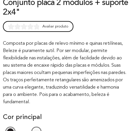
Conjunto placa 2 módulos + suporte
2x4"
Avaliar produto
Rated
0
0.00
out of 0
Composta por placas de relevo mínimo e quinas retilíneas,
Beleze é puramente sutil. Por ser modular, permite
based on
flexibilidade nas instalações, além de facilidade devido ao
customer
seu sistema de encaixe rápido das placas e módulos. Suas
rating
placas maiores ocultam pequenas imperfeições nas paredes.
Os traços perfeitamente retangulares são amenizados por
uma curva elegante, traduzindo versatilidade e harmonia
para o ambiente. Pois para o acabamento, beleza é
fundamental.
Cor principal