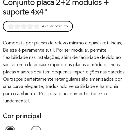
Conjunto placa 2+2 módulos +
suporte 4x4"
Avaliar produto
Rated
0
0.00
out of 0
Composta por placas de relevo mínimo e quinas retilíneas,
Beleze é puramente sutil. Por ser modular, permite
based on
flexibilidade nas instalações, além de facilidade devido ao
customer
seu sistema de encaixe rápido das placas e módulos. Suas
rating
placas maiores ocultam pequenas imperfeições nas paredes.
Os traços perfeitamente retangulares são amenizados por
uma curva elegante, traduzindo versatilidade e harmonia
para o ambiente. Pois para o acabamento, beleza é
fundamental.
Cor principal