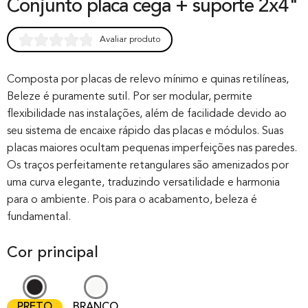
Conjunto placa cega + suporte 2x4"
Avaliar produto
Rated
0
0.00
out of 0
Composta por placas de relevo mínimo e quinas retilíneas,
Beleze é puramente sutil. Por ser modular, permite
based on
flexibilidade nas instalações, além de facilidade devido ao
customer
seu sistema de encaixe rápido das placas e módulos. Suas
rating
placas maiores ocultam pequenas imperfeições nas paredes.
Os traços perfeitamente retangulares são amenizados por
uma curva elegante, traduzindo versatilidade e harmonia
para o ambiente. Pois para o acabamento, beleza é
fundamental.
Cor principal
PRETO
BRANCO