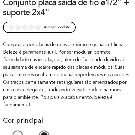
Conjunto placa saída de fio ø1/2" +
suporte 2x4"
Avaliar produto
Rated
0
0.00
out of 0
Composta por placas de relevo mínimo e quinas retilíneas,
Beleze é puramente sutil. Por ser modular, permite
based on
flexibilidade nas instalações, além de facilidade devido ao
customer
seu sistema de encaixe rápido das placas e módulos. Suas
rating
placas maiores ocultam pequenas imperfeições nas paredes.
Os traços perfeitamente retangulares são amenizados por
uma curva elegante, traduzindo versatilidade e harmonia
para o ambiente. Pois para o acabamento, beleza é
fundamental.
Cor principal