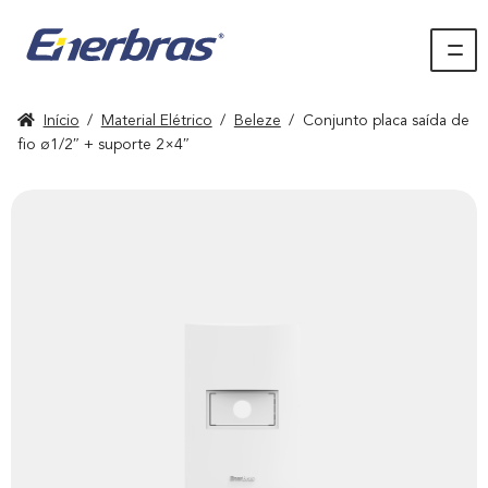
Início
/
Material Elétrico
/
Beleze
/
Conjunto placa saída de
fio ø1/2″ + suporte 2×4″