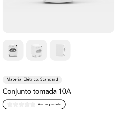
Material Elétrico, Standard
Conjunto tomada 10A
Avaliar produto
Rated
0
0.00