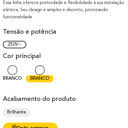
out of 0
Essa linha oferece praticidade e flexibilidade à sua instalação
elétrica. Seu design é simples e discreto, priorizando
based on
funcionalidade
customer
rating
Tensão e potência
250V~
Cor principal
BRANCO
BRANCO
Acabamento do produto
Brilhante