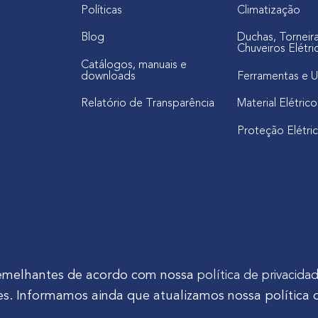
Políticas
Climatização
Blog
Duchas, Torneir
Chuveiros Elétri
Catálogos, manuais e
downloads
Ferramentas e U
Relatório de Transparência
Material Elétrico
Proteção Elétri
s semelhantes de acordo com nossa
política de privacida
s. Informamos ainda que atualizamos nossa política 
tinho Mocelin, nº 81, Ferrari | CEP 83606-310 | Campo Largo - Pa