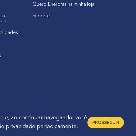
Quero Enerbras na minha loja
as e
Suporte
cos
tilidades
ca
de
e, ao continuar navegando, você
PROSSEGUIR
de privacidade periodicamente.
raná - Brasil 🇧🇷