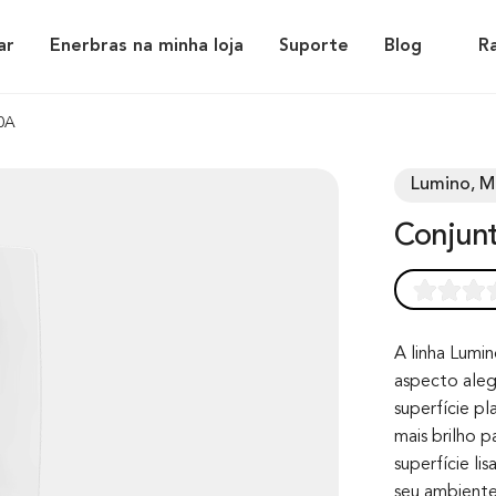
ar
Enerbras na minha loja
Suporte
Blog
R
0A
Lumino, Ma
Conju
Rated
0
0.0
out of 0
A linha Lumi
aspecto aleg
based on
superfície p
customer
mais brilho 
rating
superfície li
seu ambiente