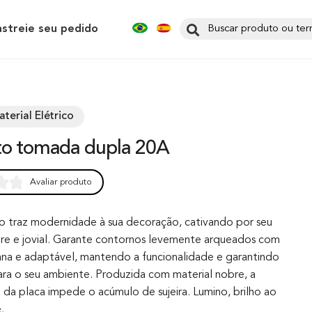
astreie seu pedido
terial Elétrico
nto tomada dupla 20A
Avaliar produto
0
no traz modernidade à sua decoração, cativando por seu
re e jovial. Garante contornos levemente arqueados com
lana e adaptável, mantendo a funcionalidade e garantindo
para o seu ambiente. Produzida com material nobre, a
sa da placa impede o acúmulo de sujeira. Lumino, brilho ao
.