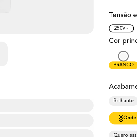
Tensão e
250V~
Cor princ
BRANCO
Acabame
Brilhante
Onde
Quero ess