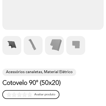
Acessórios canaletas, Material Elétrico
Cotovelo 90° (50x20)
Avaliar produto
Rated
0
0.00