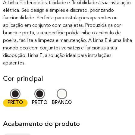
out of 0
A Linha E oferece praticidade e flexibilidade à sua instalação
elétrica. Seu design é simples e discreto, priorizando
based on
funcionalidade. Perfeita para instalações aparentes ou
customer
aplicação em conjunto com canaletas. Produzida na cor
rating
branca e preta, sua superfície polida inibe o acúmulo de
poeira, facilita a limpeza e manutenção. A Linha E é uma linha
monobloco com conjuntos versáteis e funcionais à sua
disposição. Linha E, a solução ideal para instalações
aparentes.
Cor principal
PRETO
PRETO
BRANCO
Acabamento do produto