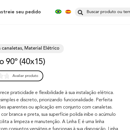
astreie seu pedido
 canaletas, Material Elétrico
lo 90º (40x15)
Avaliar produto
0
rece praticidade e flexibilidade à sua instalação elétrica.
simples e discreto, priorizando funcionalidade. Perfeita
ções aparentes ou aplicação em conjunto com canaletas.
cor branca e preta, sua superfície polida inibe o acúmulo
cilita a limpeza e manutenção. A Linha E é uma linha
m conjuntos versáteis e funcionais à sua disposição. Linha