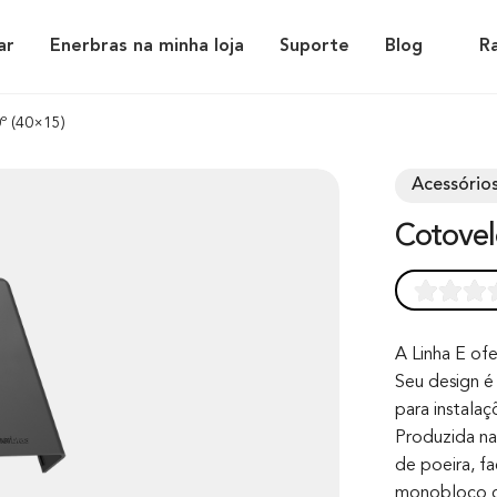
ar
Enerbras na minha loja
Suporte
Blog
R
º (40×15)
Acessórios
Cotove
Rated
0
0.0
out of 0
A Linha E ofe
Seu design é 
based on
para instala
customer
Produzida na 
rating
de poeira, fa
monobloco co