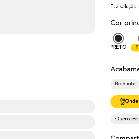
E, a solução 
Cor princ
PRETO
P
Acabame
Brilhante
Onde
Quero ess
Comparti