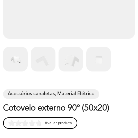
Acessórios canaletas, Material Elétrico
Cotovelo externo 90º (50x20)
Avaliar produto
Rated
0
0.00