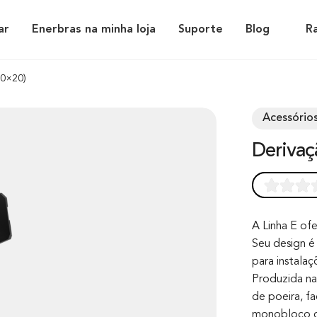
ar
Enerbras na minha loja
Suporte
Blog
R
50×20)
Acessórios
Deriva
Rated
0
0.0
out of 0
A Linha E ofe
Seu design é 
based on
para instala
customer
Produzida na 
rating
de poeira, fa
monobloco co