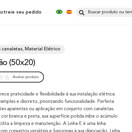
astreie seu pedido
 canaletas, Material Elétrico
ção (50x20)
Avaliar produto
0
rece praticidade e flexibilidade à sua instalação elétrica.
simples e discreto, priorizando funcionalidade. Perfeita
ções aparentes ou aplicação em conjunto com canaletas.
cor branca e preta, sua superfície polida inibe o acúmulo
cilita a limpeza e manutenção. A Linha E é uma linha
m conjuntos versáteis e funcionais à sua disposição. Linha