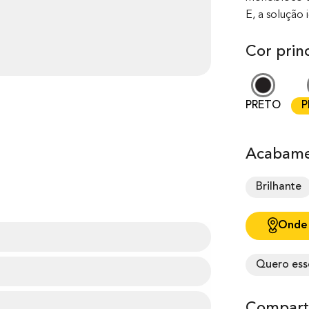
E, a solução 
Cor princ
PRETO
P
Acabame
Brilhante
Onde
Quero ess
Comparti