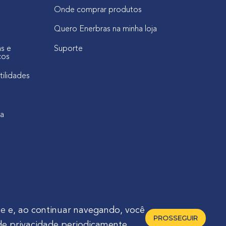
Onde comprar produtos
Quero Enerbras na minha loja
as e
Suporte
cos
tilidades
ca
de
e, ao continuar navegando, você
PROSSEGUIR
de privacidade periodicamente.