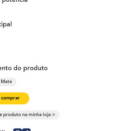
 potência
ipal
nto do produto
 Mate
 comprar
e produto na minha loja >