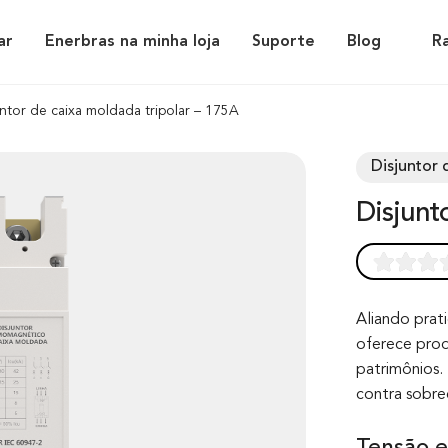
ar
Enerbras na minha loja
Suporte
Blog
R
untor de caixa moldada tripolar – 175A
Disjuntor 
Disjun
Rated
0
0.0
out of 0
Aliando prati
oferece prod
based on
patrimônios. 
customer
contra sobre
rating