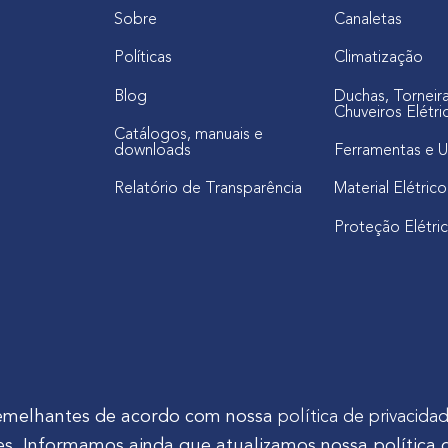
Sobre
Canaletas
Políticas
Climatização
Blog
Duchas, Torneir
Chuveiros Elétri
Catálogos, manuais e
downloads
Ferramentas e U
Relatório de Transparência
Material Elétrico
Proteção Elétri
s semelhantes de acordo com nossa
política de privacida
s. Informamos ainda que atualizamos nossa política 