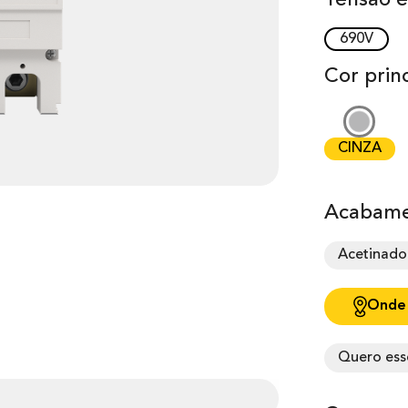
Tensão e
690V
Cor princ
CINZA
Acabame
Acetinado
Onde
Quero ess