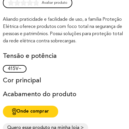
Avaliar produto
Rated
0
0.00
out of 0
Aliando praticidade e facilidade de uso, a família Proteção
Elétrica oferece produtos com foco total na segurança de
based on
pessoas e patrimônios. Possui soluções para proteção total
customer
da rede elétrica contra sobrecargas.
rating
Tensão e potência
415V~
Cor principal
Acabamento do produto
Onde comprar
Quero esse produto na minha loja >