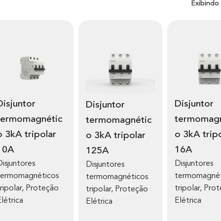
Exibindo
untor
Disjuntor
Disjuntor
termomagnétic
termomagn
termomagnétic
o 3kA tripolar
o 3kA trip
o 3kA tripolar
10A
16A
125A
Disjuntores
Disjuntores
Disjuntores
termomagnéticos
termomagnét
termomagnéticos
ripolar
,
Proteção
tripolar
,
Prot
tripolar
,
Proteção
létrica
Elétrica
Elétrica