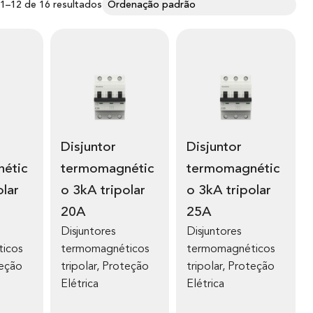
 1–12 de 16 resultados
Disjuntor
Disjuntor
étic
termomagnétic
termomagnétic
olar
o 3kA tripolar
o 3kA tripolar
20A
25A
Disjuntores
Disjuntores
icos
termomagnéticos
termomagnéticos
eção
tripolar
,
Proteção
tripolar
,
Proteção
Elétrica
Elétrica