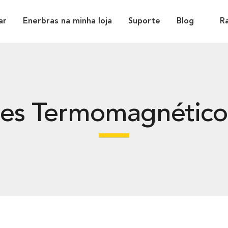
ar
Enerbras na minha loja
Suporte
Blog
R
res Termomagnéticos