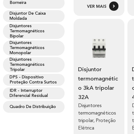
Borneira
VER MAIS
Disjuntor De Caixa
Moldada
Disjuntores
Termomagnéticos
Bipolar
Disjuntores
Termomagnéticos
Monopolar
Disjuntores
Termomagnéticos
Disjuntor
Disj
Tripolar
DPS - Dispositivo
termomagnétic
Proteção Contra Surtos
o 3kA tripolar
IDR - Interruptor
Diferencial Residual
32A
Disjuntores
Quadro De Distribuição
termomagnéticos
tripolar
,
Proteção
t
Elétrica
E