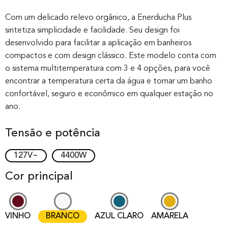
Rated
0
0.00
out of 0
Com um delicado relevo orgânico, a Enerducha Plus
sintetiza simplicidade e facilidade. Seu design foi
based on
desenvolvido para facilitar a aplicação em banheiros
customer
compactos e com design clássico. Este modelo conta com
rating
o sistema multitemperatura com 3 e 4 opções, para você
encontrar a temperatura certa da água e tomar um banho
confortável, seguro e econômico em qualquer estação no
ano.
Tensão e potência
127V~
4400W
Cor principal
VINHO
BRANCO
AZUL CLARO
AMARELA