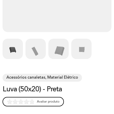
Acessórios canaletas, Material Elétrico
Luva (50x20) - Preta
Avaliar produto
Rated
0
0.00