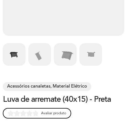
Acessórios canaletas, Material Elétrico
Luva de arremate (40x15) - Preta
Avaliar produto
Rated
0
0.00