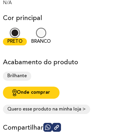
out of 0
N/A
based on
Cor principal
customer
rating
PRETO
BRANCO
Acabamento do produto
Brilhante
Onde comprar
Quero esse produto na minha loja >
Compartilhar