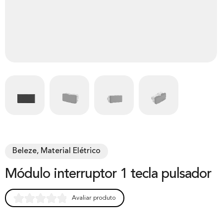
Beleze, Material Elétrico
Módulo interruptor 1 tecla pulsador
Avaliar produto
Rated
0
0.00