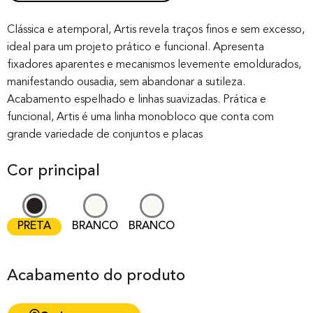
Rated
0
0.00
out of 0
Clássica e atemporal, Artis revela traços finos e sem excesso,
ideal para um projeto prático e funcional. Apresenta
based on
fixadores aparentes e mecanismos levemente emoldurados,
customer
manifestando ousadia, sem abandonar a sutileza.
rating
Acabamento espelhado e linhas suavizadas. Prática e
funcional, Artis é uma linha monobloco que conta com
grande variedade de conjuntos e placas
Cor principal
PRETA
BRANCO
BRANCO
Acabamento do produto