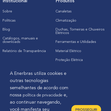
Institucional
Produtos
Sobre
Canaletas
Políticas
Climatização
Blog
Duchas, Torneiras e Chuveiros
Elétricos
Catálogos, manuais e
downloads
Ferramentas e Utilidades
Relatório de Transparência
Material Elétrico
Proteção Elétrica
A Enerbras utiliza cookies e
Cliente
outras tecnologias
semelhantes de acordo com
Onde comprar produtos
nossa
e,
política de privacidade
Quero Enerbras na minha loja
ao continuar navegando,
Suporte
você manifesta seu
PROSSEGUIR