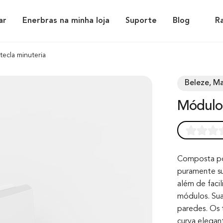
ar
Enerbras na minha loja
Suporte
Blog
R
tecla minuteria
Beleze, Ma
Módulo
Rated
0
0.0
out of 0
Composta por
puramente sut
based on
além de faci
customer
módulos. Sua
rating
paredes. Os 
curva elegan