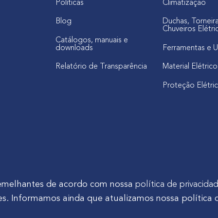
Políticas
Climatização
Blog
Duchas, Torneir
Chuveiros Elétri
Catálogos, manuais e
downloads
Ferramentas e U
Relatório de Transparência
Material Elétrico
Proteção Elétri
s semelhantes de acordo com nossa
política de privacida
s. Informamos ainda que atualizamos nossa política 
tinho Mocelin, nº 81, Ferrari | CEP 83606-310 | Campo Largo - Pa