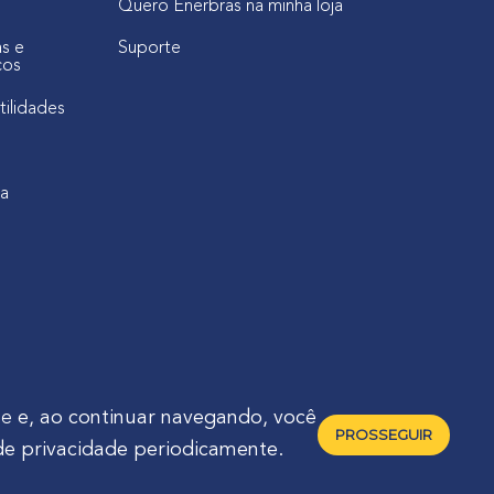
Quero Enerbras na minha loja
as e
Suporte
cos
tilidades
ca
de
e, ao continuar navegando, você
PROSSEGUIR
de privacidade periodicamente.
raná - Brasil 🇧🇷