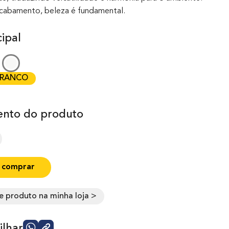
acabamento, beleza é fundamental.
ipal
RANCO
nto do produto
 comprar
e produto na minha loja >
lhar