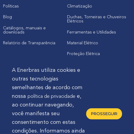
Políticas
Climatização
Blog
Duchas, Torneiras e Chuveiros
Elétricos
Catálogos, manuais e
downloads
Ferramentas e Utilidades
Relatório de Transparência
Material Elétrico
Proteção Elétrica
A Enerbras utiliza cookies e
Cliente
outras tecnologias
semelhantes de acordo com
Onde comprar produtos
nossa
e,
política de privacidade
Quero Enerbras na minha loja
ao continuar navegando,
Suporte
você manifesta seu
PROSSEGUIR
consentimento com estas
condições. Informamos ainda