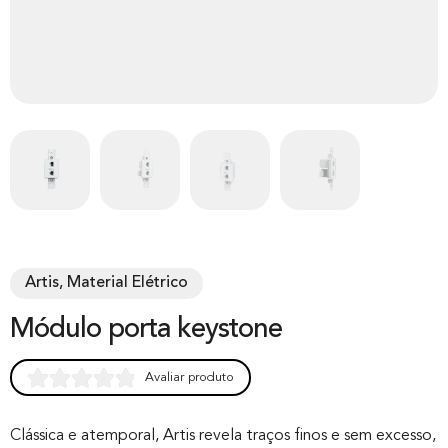
Artis, Material Elétrico
Módulo porta keystone
Avaliar produto
Rated
0
0.00
out of 0
Clássica e atemporal, Artis revela traços finos e sem excesso,