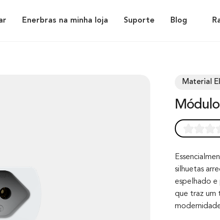
ar
Enerbras na minha loja
Suporte
Blog
R
Material El
Módul
Rated
0
0.0
out of 0
Essencialmen
silhuetas ar
based on
espelhado e 
customer
que traz um 
rating
modernidade