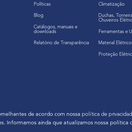
Políticas
Climatização
Blog
Duchas, Torneir
Chuveiros Elétri
Catálogos, manuais e
downloads
Ferramentas e U
Relatório de Transparência
Material Elétrico
Proteção Elétri
s semelhantes de acordo com nossa
política de privacida
s. Informamos ainda que atualizamos nossa política 
tinho Mocelin, nº 81, Ferrari | CEP 83606-310 | Campo Largo - Pa