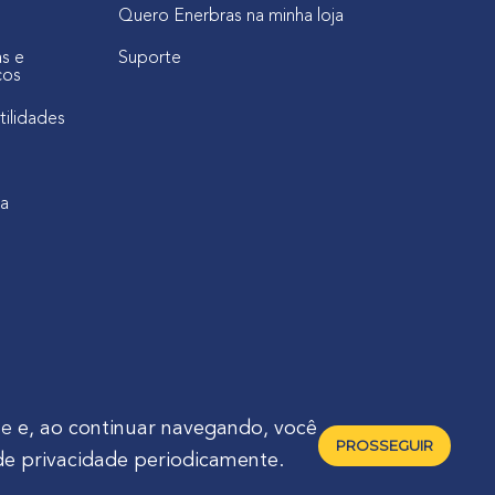
Quero Enerbras na minha loja
as e
Suporte
cos
tilidades
ca
de
e, ao continuar navegando, você
PROSSEGUIR
de privacidade periodicamente.
raná - Brasil 🇧🇷