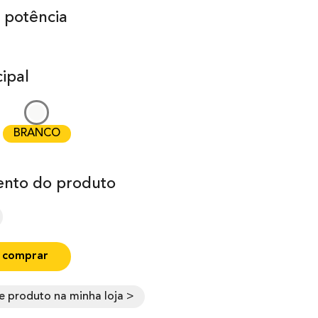
 potência
ipal
BRANCO
nto do produto
 comprar
e produto na minha loja >