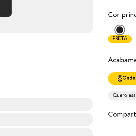
Cor princ
PRETA
Acabame
Onde
Quero ess
Comparti