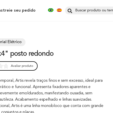
astreie seu pedido
rial Elétrico
2x4" posto redondo
Avaliar produto
0
emporal, Artis revela traços finos e sem excesso, ideal para
rático e funcional. Apresenta fixadores aparentes e
levemente emoldurados, manifestando ousadia, sem
sutileza. Acabamento espelhado e linhas suavizadas.
ncional, Artis é uma linha monobloco que conta com grande
 conjuntos e placas.