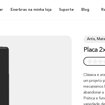
ar
Enerbras na minha loja
Suporte
Blog
R
Artis, Mate
Placa 
Rated
0
0.0
out of 0
Clássica e at
um projeto p
based on
mecanismos 
customer
abandonar a 
rating
Prática e fu
variedade de