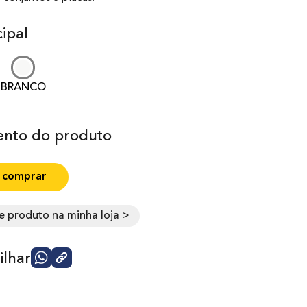
ipal
BRANCO
nto do produto
 comprar
e produto na minha loja >
lhar