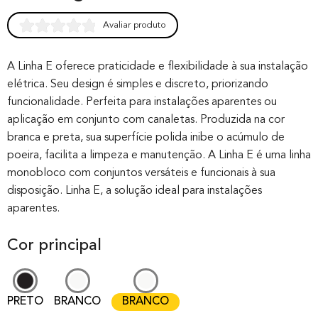
Avaliar produto
Rated
0
0.00
out of 0
A Linha E oferece praticidade e flexibilidade à sua instalação
elétrica. Seu design é simples e discreto, priorizando
based on
funcionalidade. Perfeita para instalações aparentes ou
customer
aplicação em conjunto com canaletas. Produzida na cor
rating
branca e preta, sua superfície polida inibe o acúmulo de
poeira, facilita a limpeza e manutenção. A Linha E é uma linha
monobloco com conjuntos versáteis e funcionais à sua
disposição. Linha E, a solução ideal para instalações
aparentes.
Cor principal
PRETO
BRANCO
BRANCO