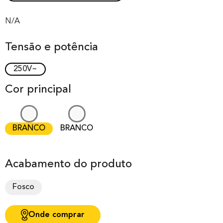
Rated
0
0.00
out of 0
N/A
based on
Tensão e potência
customer
rating
250V~
Cor principal
BRANCO
BRANCO
Acabamento do produto
Fosco
Onde comprar