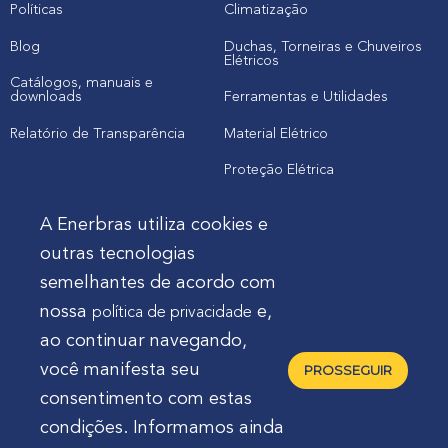
Políticas
Climatização
Blog
Duchas, Torneiras e Chuveiros
Elétricos
Catálogos, manuais e
downloads
Ferramentas e Utilidades
Relatório de Transparência
Material Elétrico
Proteção Elétrica
A Enerbras utiliza cookies e
Cliente
outras tecnologias
semelhantes de acordo com
Onde comprar produtos
nossa
e,
política de privacidade
Quero Enerbras na minha loja
ao continuar navegando,
Suporte
você manifesta seu
PROSSEGUIR
consentimento com estas
condições. Informamos ainda