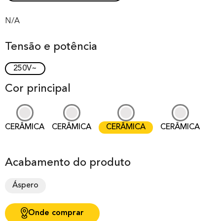
Rated
0
0.00
out of 0
N/A
based on
Tensão e potência
customer
rating
250V~
Cor principal
CERÂMICA
CERÂMICA
CERÂMICA
CERÂMICA
Acabamento do produto
Áspero
Onde comprar