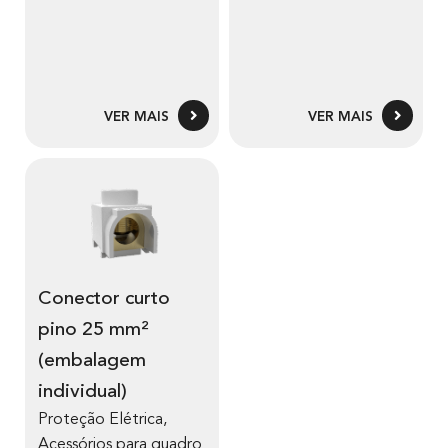
VER MAIS
VER MAIS
Conector curto
pino 25 mm²
(embalagem
individual)
Proteção Elétrica
,
Acessórios para quadro