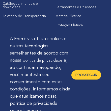
Catálogos, manuais e
downloads
Ferramentas e Utilidades
Relatório de Transparência
Material Elétrico
Proteção Elétrica
A Enerbras utiliza cookies e
Cliente
outras tecnologias
semelhantes de acordo com
Onde comprar produtos
nossa
e,
política de privacidade
Quero Enerbras na minha loja
ao continuar navegando,
Suporte
você manifesta seu
PROSSEGUIR
consentimento com estas
condições. Informamos ainda
que atualizamos nossa
política de privacidade
Enerbras Materiais Elétricos Ltda.
Rua Agostinho
periodicamente.
Mocelin, nº 81, Ferrari | CEP 83606-310 | Campo Largo -