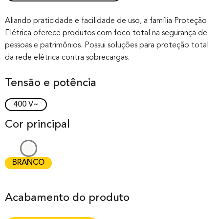
Rated
0
0.00
out of 0
Aliando praticidade e facilidade de uso, a família Proteção
Elétrica oferece produtos com foco total na segurança de
based on
pessoas e patrimônios. Possui soluções para proteção total
customer
da rede elétrica contra sobrecargas.
rating
Tensão e potência
400 V~
Cor principal
BRANCO
Acabamento do produto