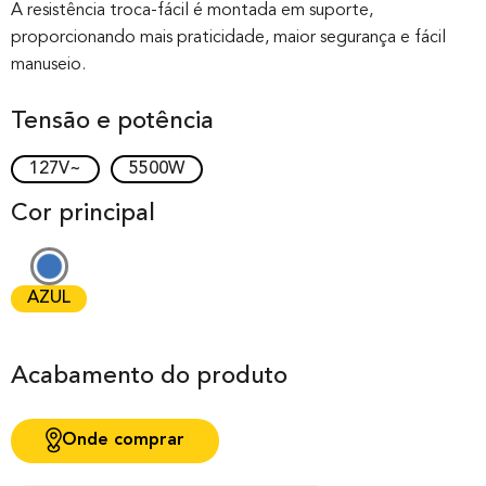
out of 0
A resistência troca-fácil é montada em suporte,
proporcionando mais praticidade, maior segurança e fácil
based on
manuseio.
customer
rating
Tensão e potência
127V~
5500W
Cor principal
AZUL
Acabamento do produto
Onde comprar