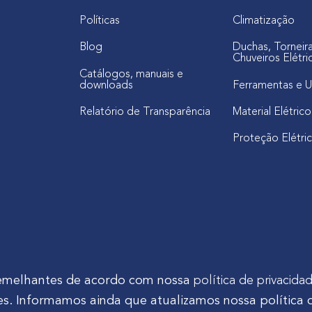
Políticas
Climatização
Blog
Duchas, Torneir
Chuveiros Elétri
Catálogos, manuais e
downloads
Ferramentas e U
Relatório de Transparência
Material Elétrico
Proteção Elétri
s semelhantes de acordo com nossa
política de privacida
s. Informamos ainda que atualizamos nossa política 
tinho Mocelin, nº 81, Ferrari | CEP 83606-310 | Campo Largo - Pa