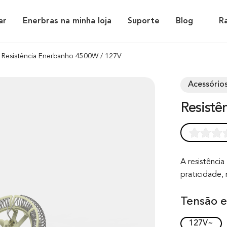
ar
Enerbras na minha loja
Suporte
Blog
R
Resistência Enerbanho 4500W / 127V
Acessórios
Resist
Rated
0
0.0
out of 0
A resistênci
praticidade, 
based on
customer
Tensão e
rating
127V~