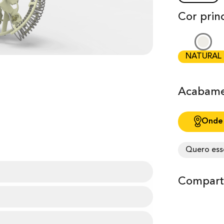
Cor princ
NATURAL
Acabame
Onde
Quero ess
Comparti