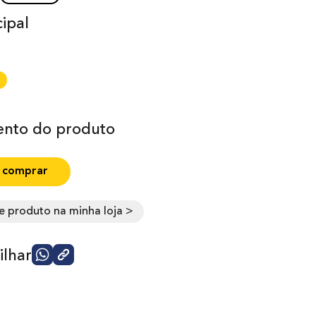
ipal
nto do produto
 comprar
e produto na minha loja >
lhar