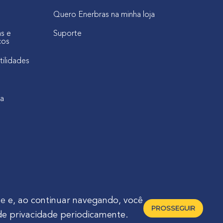
Quero Enerbras na minha loja
as e
Suporte
cos
tilidades
ca
de
e, ao continuar navegando, você
PROSSEGUIR
de privacidade periodicamente.
raná - Brasil 🇧🇷